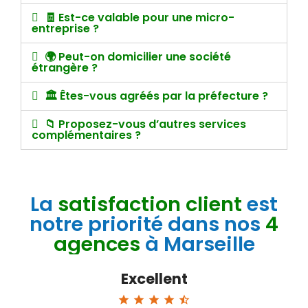
🧾 Est-ce valable pour une micro-
entreprise ?
🌍 Peut-on domicilier une société
étrangère ?
🏛️ Êtes-vous agréés par la préfecture ?
📁 Proposez-vous d’autres services
complémentaires ?
La
satisfaction client
est
notre priorité dans nos
4
agences
à Marseille
Excellent
star
star
star
star
star_half