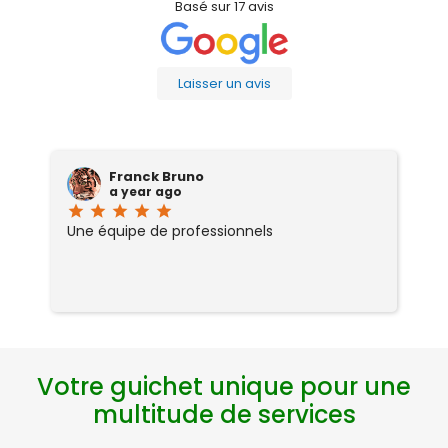
Basé sur
17
avis
Laisser un avis
Franck Bruno
a year ago
star
star
star
star
star
sta
Une équipe de professionnels
J
ce
ab
d
re
ai
or
si
Votre guichet unique pour une
s
et
multitude de services
r
ch