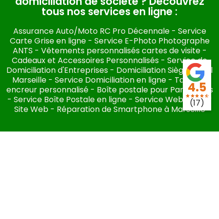
domiciliation de société ? Découvrez
tous nos services en ligne :​
Assurance Auto/Moto RC Pro Décennale
-
Service
Carte Grise en ligne
-
Service E-Photo Photographe
ANTS
-
Vêtements personnalisés cartes de visite
-
Cadeaux et Accessoires Personnalisés
-
Service de
Domiciliation d'Entreprises
-
Domiciliation Siège Social
Marseille
-
Service Domiciliation en ligne
-
Tampon
4.5
encreur personnalisé
-
Boîte postale pour Particuliers
star
star
star
star
star_half
-
Service Boîte Postale en ligne
-
Service Webmaster
(17)
Site Web
-
Réparation de Smartphone à Marseille