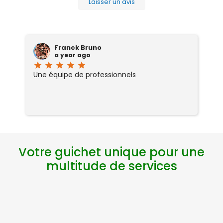
Laisser un avis
Franck Bruno
a year ago
star
star
star
star
star
sta
Une équipe de professionnels
J
ce
ab
d
re
ai
or
si
Votre guichet unique pour une
s
et
multitude de services
r
ch
fi