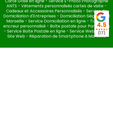
Carte Grise en ligne
-
Service E-Photo Photographe
ANTS
-
Vêtements personnalisés cartes de visite
-
Cadeaux et Accessoires Personnalisés
-
Service de
Domiciliation d'Entreprises
-
Domiciliation Siège Social
Marseille
-
Service Domiciliation en ligne
-
Tampon
4.5
encreur personnalisé
-
Boîte postale pour Particuliers
star
star
star
star
star_half
-
Service Boîte Postale en ligne
-
Service Webmaster
(17)
Site Web
-
Réparation de Smartphone à Marseille