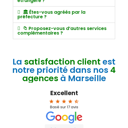
étrangère ?
🏛️ Êtes-vous agréés par la
préfecture ?
📁 Proposez-vous d’autres services
complémentaires ?
La
satisfaction client
est
notre priorité dans nos
4
agences
à Marseille
Excellent
star
star
star
star
star_half
Basé sur
17
avis