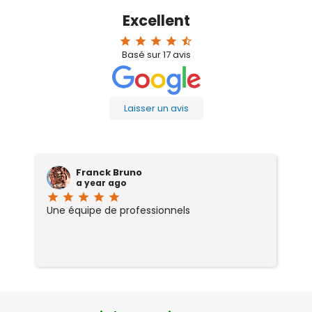
Excellent
star
star
star
star
star_half
Basé sur
17
avis
Laisser un avis
Franck Bruno
a year ago
star
star
star
star
star
sta
Une équipe de professionnels
J
ce
ab
d
re
ai
or
si