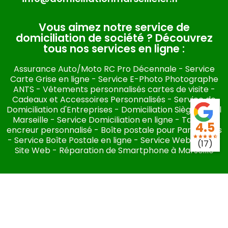
Vous aimez notre service de
domiciliation de société ? Découvrez
tous nos services en ligne :​
Assurance Auto/Moto RC Pro Décennale
-
Service
Carte Grise en ligne
-
Service E-Photo Photographe
ANTS
-
Vêtements personnalisés cartes de visite
-
Cadeaux et Accessoires Personnalisés
-
Service de
Domiciliation d'Entreprises
-
Domiciliation Siège Social
Marseille
-
Service Domiciliation en ligne
-
Tampon
4.5
encreur personnalisé
-
Boîte postale pour Particuliers
star
star
star
star
star_half
-
Service Boîte Postale en ligne
-
Service Webmaster
(17)
Site Web
-
Réparation de Smartphone à Marseille