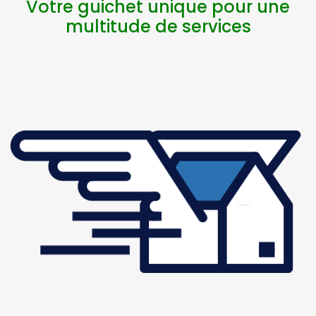
Votre guichet unique pour une
s
et
multitude de services
r
ch
fi