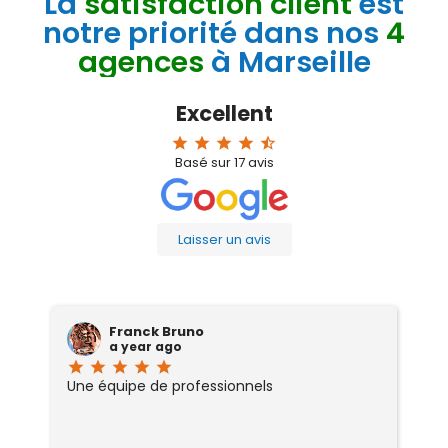
La
satisfaction client
est
notre priorité dans nos
4
agences
à Marseille
Excellent
star
star
star
star
star_half
Basé sur
17
avis
Laisser un avis
Franck Bruno
a year ago
star
star
star
star
star
sta
Une équipe de professionnels
J
ce
ab
d