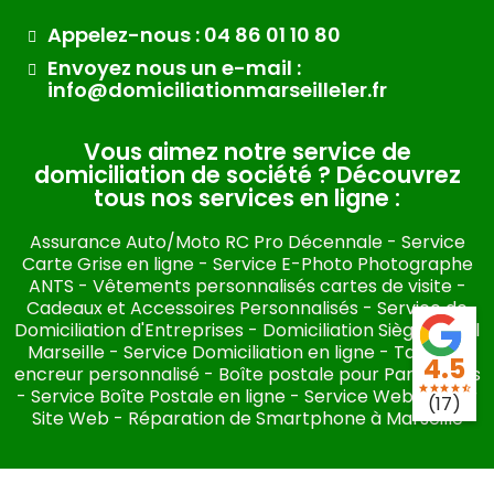
Appelez-nous : 04 86 01 10 80
Envoyez nous un e-mail :
info@domiciliationmarseille1er.fr
Vous aimez notre service de
domiciliation de société ? Découvrez
tous nos services en ligne :​
Assurance Auto/Moto RC Pro Décennale
-
Service
Carte Grise en ligne
-
Service E-Photo Photographe
ANTS
-
Vêtements personnalisés cartes de visite
-
Cadeaux et Accessoires Personnalisés
-
Service de
Domiciliation d'Entreprises
-
Domiciliation Siège Social
Marseille
-
Service Domiciliation en ligne
-
Tampon
4.5
encreur personnalisé
-
Boîte postale pour Particuliers
star
star
star
star
star_half
-
Service Boîte Postale en ligne
-
Service Webmaster
(17)
Site Web
-
Réparation de Smartphone à Marseille