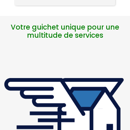
re
ai
or
si
Votre guichet unique pour une
s
et
multitude de services
r
ch
fi