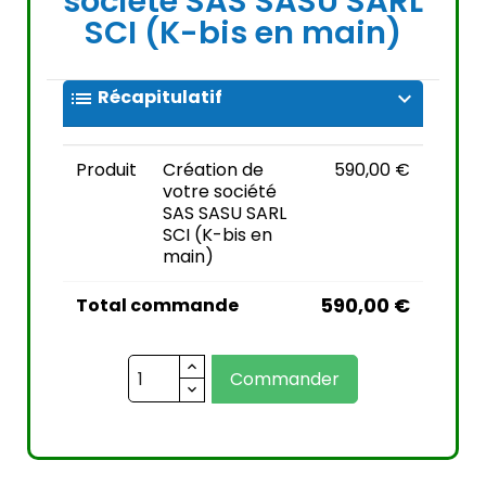
société SAS SASU SARL
SCI (K-bis en main)
Récapitulatif
list
expand_more
Produit
Création de
590,00 €
votre société
SAS SASU SARL
SCI (K-bis en
main)
590,00 €
Total commande
Commander